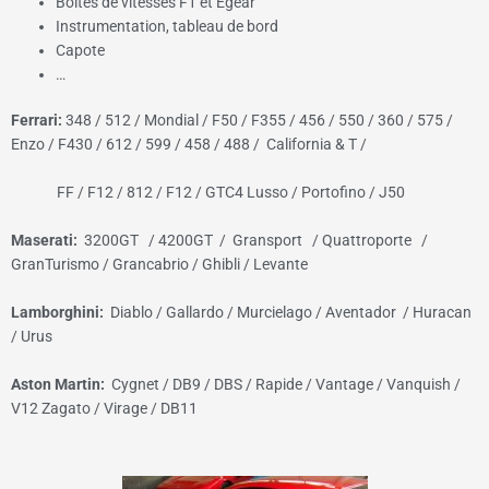
Boites de vitesses F1 et Egear
Instrumentation, tableau de bord
Capote
…
Ferrari:
348 / 512 / Mondial / F50 / F355 / 456 / 550 / 360 / 575 /
Enzo / F430 / 612 / 599 / 458 / 488 / California & T /
FF / F12 / 812 / F12 / GTC4 Lusso / Portofino / J50
Maserati:
3200GT / 4200GT / Gransport / Quattroporte /
GranTurismo / Grancabrio / Ghibli / Levante
Lamborghini:
Diablo / Gallardo / Murcielago / Aventador / Huracan
/ Urus
Aston Martin:
Cygnet / DB9 / DBS / Rapide / Vantage / Vanquish /
V12 Zagato / Virage / DB11