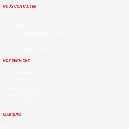
NOUS CONTACTER
8 Rte de Troyes
21121 Darois
Du lundi au vendredi de 8h30 à 18h
Tel : 03 80 10 11 47
information@dmotorsport.com
NOS SERVICES
Entretien et réparations
Restauration
Nettoyage cryogénique
Diagnostic Électronique
Nous contacter
MARQUES
Ferrari